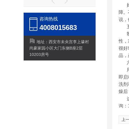
障。
咨询热线
说，
4008015683
性，
地址：西安市未央宫李上壕村
尚豪家园小区大门东侧B座2层
很好
10203房号
品，
即启
洗剂
燥后
询：1
上一