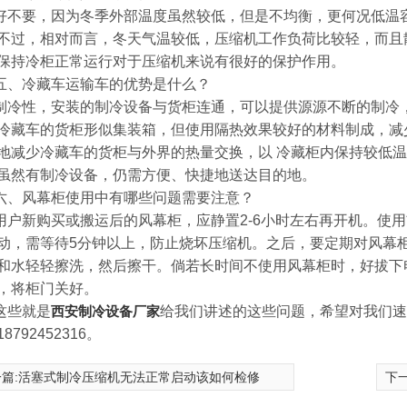
好不要，因为冬季外部温度虽然较低，但是不均衡，更何况低温
不过，相对而言，冬天气温较低，压缩机工作负荷比较轻，而且
保持冷柜正常运行对于压缩机来说有很好的保护作用。
五、冷藏车运输车的优势是什么？
制冷性，安装的制冷设备与货柜连通，可以提供源源不断的制冷
冷藏车的货柜形似集装箱，但使用隔热效果较好的材料制成，减
地减少冷藏车的货柜与外界的热量交换，以 冷藏柜内保持较低
虽然有制冷设备，仍需方便、快捷地送达目的地。
六、风幕柜使用中有哪些问题需要注意？
用户新购买或搬运后的风幕柜，应静置2-6小时左右再开机。使用
动，需等待5分钟以上，防止烧坏压缩机。之后，要定期对风幕
和水轻轻擦洗，然后擦干。倘若长时间不使用风幕柜时，好拔下
，将柜门关好。
这些就是
西安制冷设备厂家
给我们讲述的这些问题，希望对我们速
8792452316。
篇:
活塞式制冷压缩机无法正常启动该如何检修
下一