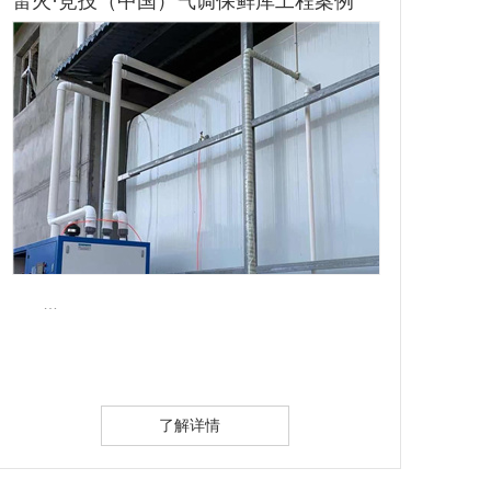
安康石泉速冻隧道冷库安装
雷
雷火·竞技（中国）制冷成功安装安康石泉速冻隧
道冷库，客户已将2吨速冻隧道冷库验收成功，并投入
使用！…
了解详情