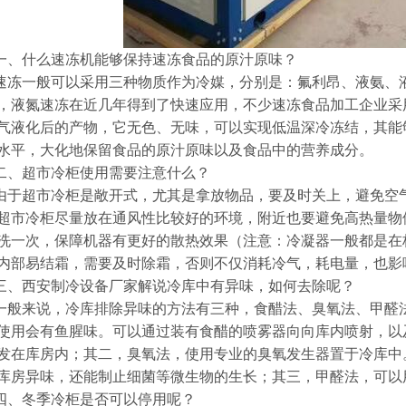
一、什么速冻机能够保持速冻食品的原汁原味？
速冻一般可以采用三种物质作为冷媒，分别是：氟利昂、液氨、
，液氮速冻在近几年得到了快速应用，不少速冻食品加工企业采
气液化后的产物，它无色、无味，可以实现低温深冷冻结，其能
水平，大化地保留食品的原汁原味以及食品中的营养成分。
二、超市冷柜使用需要注意什么？
由于超市冷柜是敞开式，尤其是拿放物品，要及时关上，避免空
超市冷柜尽量放在通风性比较好的环境，附近也要避免高热量物
洗一次，保障机器有更好的散热效果（注意：冷凝器一般都是在
内部易结霜，需要及时除霜，否则不仅消耗冷气，耗电量，也影
三、西安制冷设备厂家解说冷库中有异味，如何去除呢？
一般来说，冷库排除异味的方法有三种，食醋法、臭氧法、甲醛
使用会有鱼腥味。可以通过装有食醋的喷雾器向向库内喷射，以
发在库房内；其二，臭氧法，使用专业的臭氧发生器置于冷库中
冷库
库房异味，还能制止细菌等微生物的生长；其三，甲醛法，可以用
四、冬季冷柜是否可以停用呢？