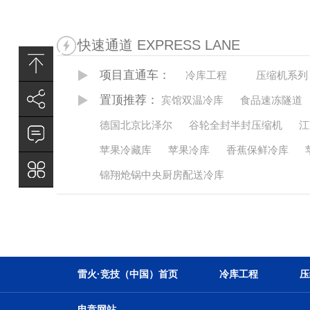
快速通道 EXPRESS LANE
项目直通车：
冷库工程
压缩机系列
置顶推荐：
宾馆双温冷库
食品速冻隧道
德国北京比泽尔
谷轮全封半封压缩机
江
苹果冷藏库
苹果冷库
香蕉保鲜冷库
锦翔炝锅中央厨房配送冷库
雷火·竞技（中国）首页
冷库工程
压
电竞网站