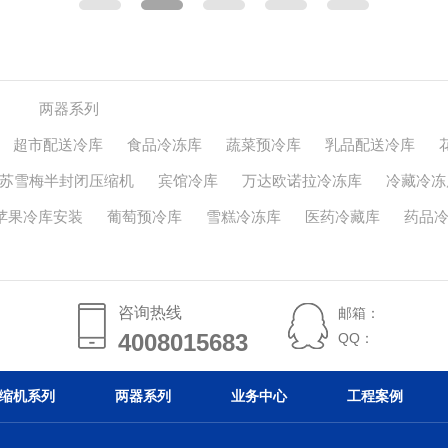
两器系列
超市配送冷库
食品冷冻库
蔬菜预冷库
乳品配送冷库
苏雪梅半封闭压缩机
宾馆冷库
万达欧诺拉冷冻库
冷藏冷冻
苹果冷库安装
葡萄预冷库
雪糕冷冻库
医药冷藏库
药品
咨询热线
邮箱：
4008015683
4008015683
QQ：
缩机系列
两器系列
业务中心
工程案例