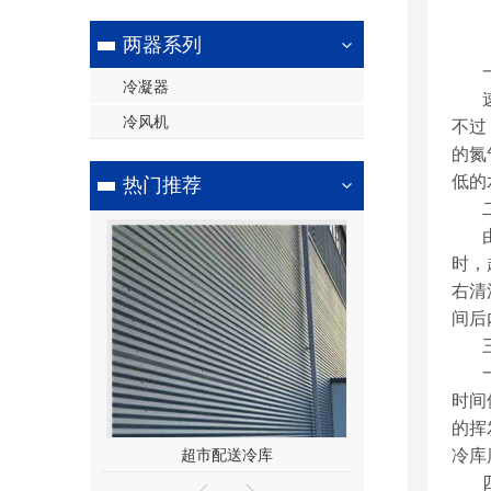
两器系列
冷凝器
冷风机
不过
的氮
低的
热门推荐
时，
右清
间后
时间
的挥
冷库
食品冷冻库
蔬菜预
冷库