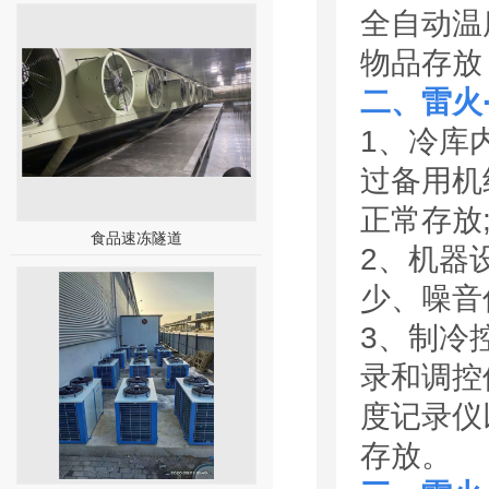
全自动温
物品存放
二、雷火
1、冷库
过备用机
正常存放
食品速冻隧道
2、机器
少、噪音
3、制冷
录和调控
度记录仪
存放。