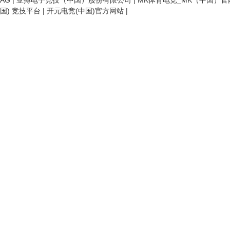
AG
|
亚搏电子竞技（中国）股份有限公司
|
MK体育电竞_MK（中国）官
国) 竞技平台
|
开元电竞(中国)官方网站
|