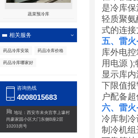
是冷库保
蔬菜预冷库
轻质聚氨
式的连接
相关服务
五、雷火
库外电控
药品冷库安装
药品冷库价格
用电源 
药品冷库哪家好
显示库内
下限值报
咨询热线
户配备超
4008015683
六、雷火
地址：西安市未央宫李上壕村
冷库制冷
尚豪家园小区大门东侧B座2层
10203房号
制冷机组