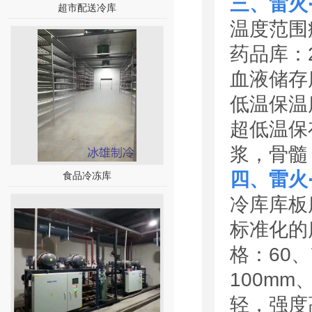
三、雷火
超市配送冷库
温度范围
药品库：
血液储存
低温保温
超低温保
浆，骨髓
四、雷火
食品冷冻库
冷库库板
标准化的
格：60、
100m
轻，强度