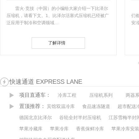
雷火·竞技（中国）的小编给大家介绍一下比泽尔
压缩机，请看下文。1、比泽尔活塞式压缩机已经被广
们
泛应用于制冷和空调领域…
安
了解详情
快速通道 EXPRESS LANE
项目直通车：
冷库工程
压缩机系列
两器
置顶推荐：
宾馆双温冷库
食品速冻隧道
超市配送
德国北京比泽尔
谷轮全封半封压缩机
江苏雪梅半封
苹果冷藏库
苹果冷库
香蕉保鲜冷库
苹果冷库安